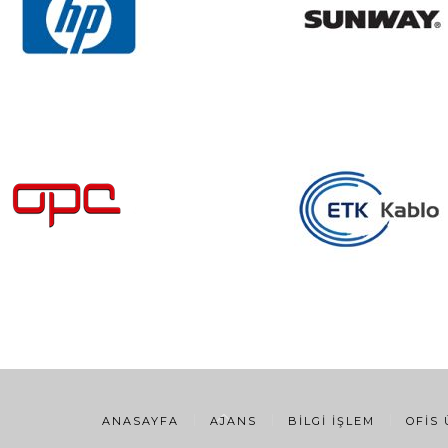
ANASAYFA
AJANS
BILGI İŞLEM
OFIS