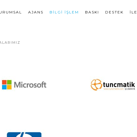
URUMSAL
AJANS
BILGI İŞLEM
BASKI
DESTEK
İL
ALARIMIZ