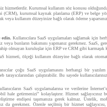
siz hizmetlerdir. Kurumsal kullanım söz konusu olduğunda, 
timi (CRM), kurumsal kaynak planlama (ERP) ve belge yö
rak veya kullanım düzeyinize bağlı olarak ödeme yaparsınız
 edin.
Kullanıcılara SaaS uygulamaları sağlamak için herh
iz veya bunların bakımını yapmanız gerekmez. SaaS, gerek
sahip olmayan kuruluşlar için ERP ve CRM gibi karmaşık ku
S hizmeti, ölçeği kullanım düzeyine bağlı olarak otomatik
nıcılar çoğu SaaS uygulamasını herhangi bir yazılım
 tarayıcılarından çalıştırabilir. Bu sayede kullanıcılarını
lanıcıların SaaS uygulamalarına ve verilerine İnternet’
il hale getirmenizi” kolaylaştırır. Hizmet sağlayıcınız b
eliştirme endişesi taşımanıza gerek kalmaz. Üstelik, mo
z da gerekmez. Özenle seçilmiş bir hizmet sağlayıcısı, 