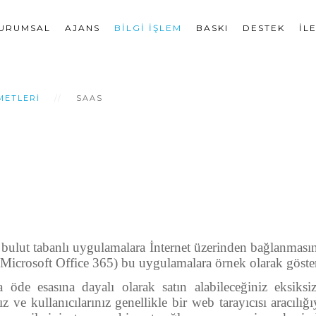
URUMSAL
AJANS
BILGI İŞLEM
BASKI
DESTEK
İL
METLERI
SAAS
n bulut tabanlı uygulamalara İnternet üzerinden bağlanmasın
. Microsoft Office 365) bu uygulamalara örnek olarak gösteri
ça öde esasına dayalı olarak satın alabileceğiniz eksik
z ve kullanıcılarınız genellikle bir web tarayıcısı aracılı