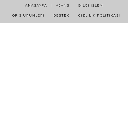
ANASAYFA
AJANS
BILGI İŞLEM
OFIS ÜRÜNLERI
DESTEK
GIZLILIK POLITIKASI