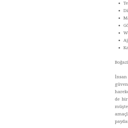
Te
Di
Ma
Gö
We
Aj
Ka
Boğazi
İnsan 
güven
hareke
de bir
müşte
amaçl
paydaş