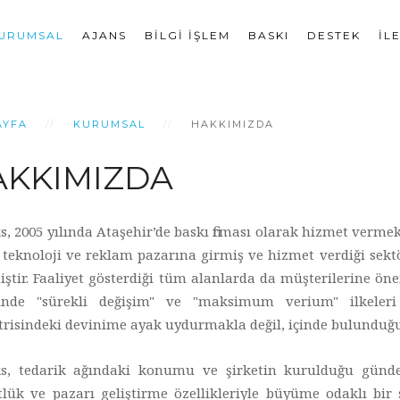
URUMSAL
AJANS
BILGI İŞLEM
BASKI
DESTEK
İL
AYFA
KURUMSAL
HAKKIMIZDA
AKKIMIZDA
, 2005 yılında Ataşehir’de baskı firması olarak hizmet verme
e teknoloji ve reklam pazarına girmiş ve hizmet verdiği sek
iştir. Faaliyet gösterdiği tüm alanlarda da müşterilerine ön
inde "sürekli değişim" ve "maksimum verium" ilkeleri
risindeki devinime ayak uydurmakla değil, içinde bulunduğu 
s, tedarik ağındaki konumu ve şirketin kurulduğu günden 
lük ve pazarı geliştirme özellikleriyle büyüme odaklı bir şi