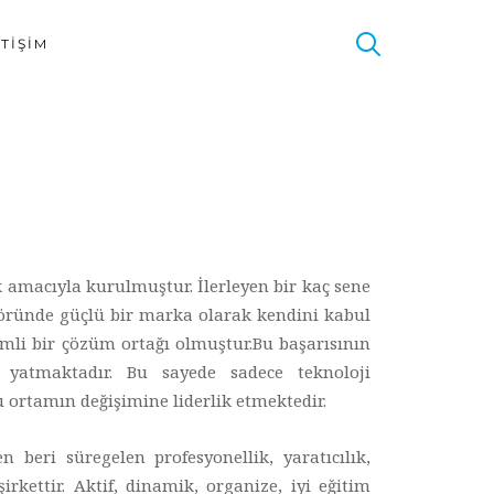
ETIŞIM
k amacıyla kurulmuştur. İlerleyen bir kaç sene
töründe güçlü bir marka olarak kendini kabul
emli bir çözüm ortağı olmuştur.Bu başarısının
 yatmaktadır. Bu sayede sadece teknoloji
ortamın değişimine liderlik etmektedir.
beri süregelen profesyonellik, yaratıcılık,
rkettir. Aktif, dinamik, organize, iyi eğitim