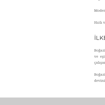
Modern
Hızlı 
İLK
Boğazi
ve eşi
çalışa
Boğazi
devini