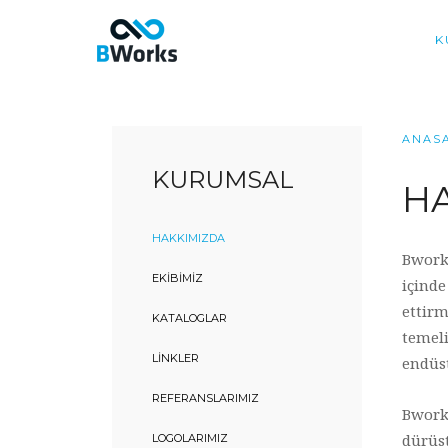
K
ANAS
KURUMSAL
H
HAKKIMIZDA
Bworks
EKIBIMIZ
içind
ettirm
KATALOGLAR
temel
LINKLER
endüst
REFERANSLARIMIZ
Bwork
dürüst
LOGOLARIMIZ