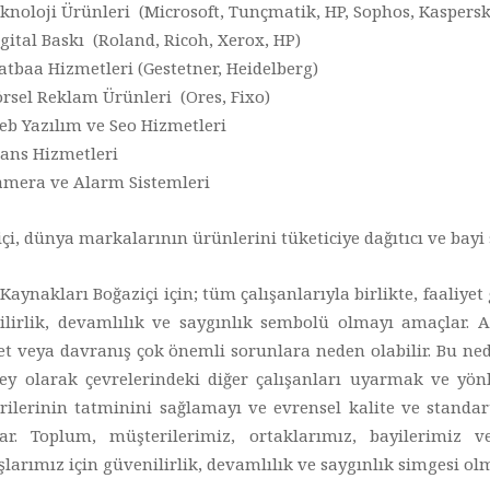
knoloji Ürünleri (Microsoft, Tunçmatik, HP, Sophos, Kaspersk
gital Baskı (Roland, Ricoh, Xerox, HP)
tbaa Hizmetleri (Gestetner, Heidelberg)
rsel Reklam Ürünleri (Ores, Fixo)
b Yazılım ve Seo Hizmetleri
ans Hizmetleri
mera ve Alarm Sistemleri
çi, dünya markalarının ürünlerini tüketiciye dağıtıcı ve bayi 
Kaynakları Boğaziçi için; tüm çalışanlarıyla birlikte, faaliye
ilirlik, devamlılık ve saygınlık sembolü olmayı amaçlar. A
t veya davranış çok önemli sorunlara neden olabilir. Bu nede
ey olarak çevrelerindeki diğer çalışanları uyarmak ve yönlen
rilerinin tatminini sağlamayı ve evrensel kalite ve stand
ar. Toplum, müşterilerimiz, ortaklarımız, bayilerimi
larımız için güvenilirlik, devamlılık ve saygınlık simgesi ol