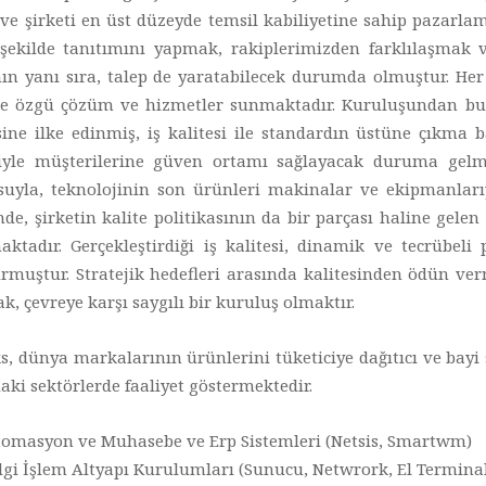
ve şirketi en üst düzeyde temsil kabiliyetine sahip pazarl
 şekilde tanıtımını yapmak, rakiplerimizden farklılaşmak v
ın yanı sıra, talep de yaratabilecek durumda olmuştur. He
re özgü çözüm ve hizmetler sunmaktadır. Kuruluşundan bug
ine ilke edinmiş, iş kalitesi ile standardın üstüne çıkma b
iyle müşterilerine güven ortamı sağlayacak duruma gelmiş
suyla, teknolojinin son ürünleri makinalar ve ekipmanlarıy
de, şirketin kalite politikasının da bir parçası haline ge
aktadır. Gerçekleştirdiği iş kalitesi, dinamik ve tecrübel
rmuştur. Stratejik hedefleri arasında kalitesinden ödün ve
, çevreye karşı saygılı bir kuruluş olmaktır.
, dünya markalarının ürünlerini tüketiciye dağıtıcı ve bayi s
aki sektörlerde faaliyet göstermektedir.
omasyon ve Muhasebe ve Erp Sistemleri (Netsis, Smartwm)
lgi İşlem Altyapı Kurulumları (Sunucu, Netwrork, El Terminal