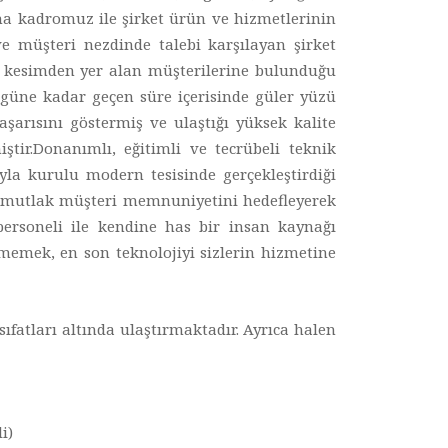
ama kadromuz ile şirket ürün ve hizmetlerinin
e müşteri nezdinde talebi karşılayan şirket
r kesimden yer alan müşterilerine bulunduğu
üne kadar geçen süre içerisinde güler yüzü
aşarısını göstermiş ve ulaştığı yüksek kalite
tir.Donanımlı, eğitimli ve tecrübeli teknik
la kurulu modern tesisinde gerçekleştirdiği
len mutlak müşteri memnuniyetini hedefleyerek
i personeli ile kendine has bir insan kaynağı
rmemek, en son teknolojiyi sizlerin hizmetine
ıfatları altında ulaştırmaktadır. Ayrıca halen
i)