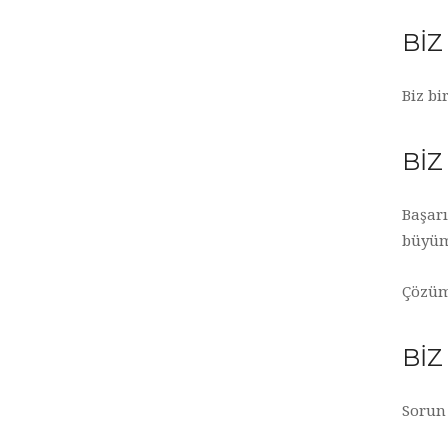
BİZ
Biz bi
BİZ
Başar
büyüme
Çözüm 
BİZ
Sorun 