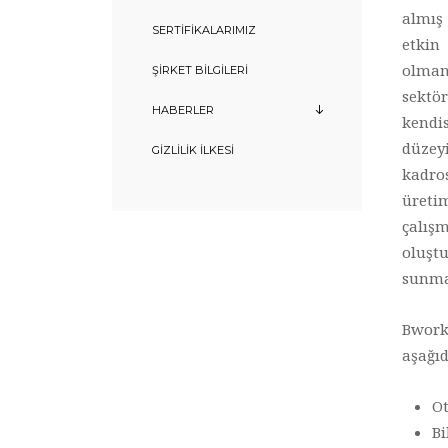
almış 
SERTIFIKALARIMIZ
etkin
olman
ŞIRKET BILGILERI
sektö
HABERLER
kendis
düzey
GIZLILIK İLKESI
kadro
üretim
çalışm
oluştu
sunmak
Bworks
aşağıd
Ot
Bi