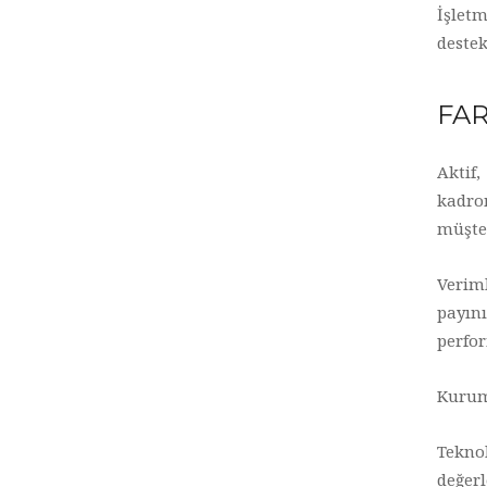
İşlet
deste
FAR
Aktif
kadro
müşter
Verim
payın
perfor
Kurum
Tekno
değer