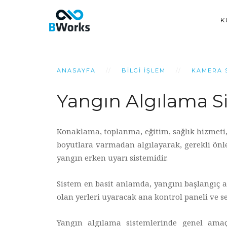
K
ANASAYFA
BILGI İŞLEM
KAMERA 
Yangın Algılama S
Konaklama, toplanma, eğitim, sağlık hizmeti, 
boyutlara varmadan algılayarak, gerekli önlem
yangın erken uyarı sistemidir.
Sistem en basit anlamda, yangını başlangıç aş
olan yerleri uyaracak ana kontrol paneli ve s
Yangın algılama sistemlerinde genel amaç 