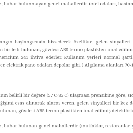
 buhar bulunmayan genel mahallerdir. (otel odaları, hastane od
angın başlangıcında hissedecek özellikte, gelen sinyaller
ir ledi bulunan, gövdesi ABS termo plastikten imal edilmiş
mericium 241 ihtiva ederler. Kullanım yerleri normal şa
sler, elektrik pano odaları depolar gibi. ) Algılama alanları 70-
nın belirli bir değere (57 C-85 C) ulaşması prensibine göre, 
değişimi esas alınarak alarm veren, gelen sinyalleri bir kez
lunan, gövdesi ABS termo plastikten imal edilmiş detektörle
 buhar bulunan genel mahallerdir. (mutfaklar, restoranlar, ça