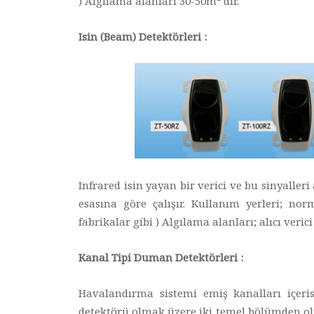
) Algılama alanları 30-50m² dir.
Isin (Beam) Detektörleri :
Infrared isin yayan bir verici ve bu sinyalle
esasına göre çalışır. Kullanım yerleri; nor
fabrikalar gibi ) Algılama alanları; alıcı veri
Kanal Tipi Duman Detektörleri :
Havalandırma sistemi emiş kanalları içeri
detektörü olmak üzere iki temel bölümden oluş