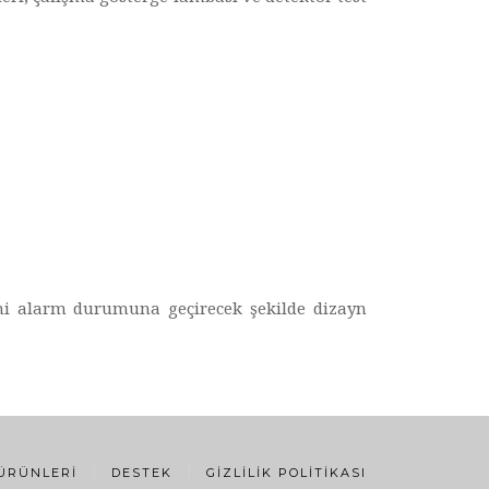
mi alarm durumuna geçirecek şekilde dizayn
 ÜRÜNLERI
DESTEK
GIZLILIK POLITIKASI