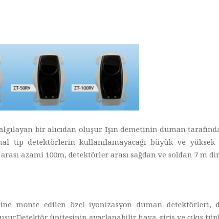
ri algılayan bir alıcıdan oluşur. Işın demetinin duman tarafı
mal tip detektörlerin kullanılamayacağı büyük ve yüksek t
ci arası azami 100m, detektörler arası sağdan ve soldan 7 m dir
sine monte edilen özel iyonizasyon duman detektörleri, 
ur.Detektör ünitesinin ayarlanabilir hava giriş ve çıkış tüpl