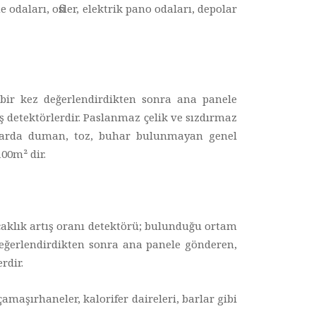
aları, ofisler, elektrik pano odaları, depolar
i bir kez değerlendirdikten sonra ana panele
 detektörlerdir. Paslanmaz çelik ve sızdırmaz
rtlarda duman, toz, buhar bulunmayan genel
100m² dir.
sıcaklık artış oranı detektörü; bulunduğu ortam
 değerlendirdikten sonra ana panele gönderen,
rdir.
maşırhaneler, kalorifer daireleri, barlar gibi