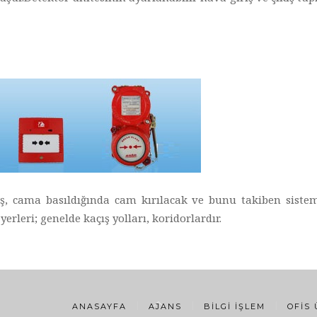
ş, cama basıldığında cam kırılacak ve bunu takiben siste
rleri; genelde kaçış yolları, koridorlardır.
ANASAYFA
AJANS
BILGI İŞLEM
OFIS