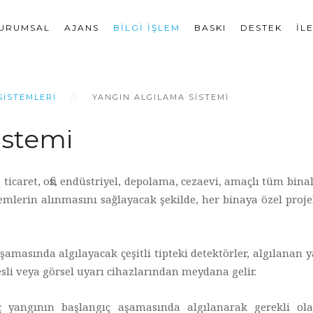
URUMSAL
AJANS
BILGI İŞLEM
BASKI
DESTEK
İL
SISTEMLERI
YANGIN ALGILAMA SISTEMI
istemi
ticaret, ofis, endüstriyel, depolama, cezaevi, amaçlı tüm bina
lerin alınmasını sağlayacak şekilde, her binaya özel projele
amasında algılayacak çeşitli tipteki detektörler, algılanan 
esli veya görsel uyarı cihazlarından meydana gelir.
yangının başlangıç aşamasında algılanarak gerekli olan