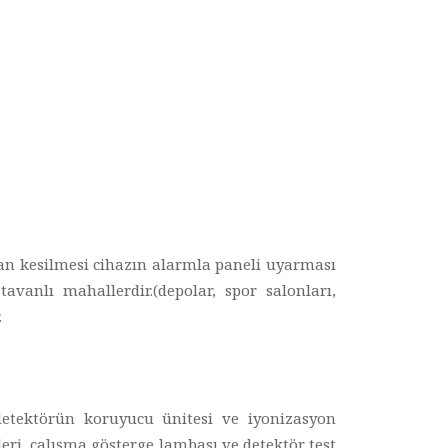
ndan kesilmesi cihazın alarmla paneli uyarması
avanlı mahallerdir.(depolar, spor salonları,
.
detektörün koruyucu ünitesi ve iyonizasyon
eri, çalışma gösterge lambası ve detektör test