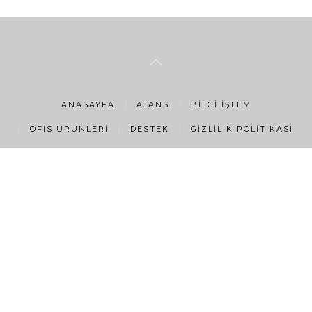
ANASAYFA
AJANS
BILGI İŞLEM
OFIS ÜRÜNLERI
DESTEK
GIZLILIK POLITIKASI