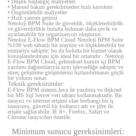
• Düşük başlangıç ​​maliyetleri
• Manuel bakım gerektirmeden hızlı kurulum
• Öngörülebilir maliyetler
• Hızlı yatırım getirisi
Netoloji BPM Suite ile güvenlik, ölçeklenebilirlik
ve güvenilirlikle bulutta bulunan daha çevik ve
uyarlanabilir bir organizasyon oluşturun.
Netoloji E-Flow BPM Cloud Netoloji BPM Suite
%100 web tabanlı bir arayüze ve ölçeklenebilir bir
mimariye sahiptir; bu da bulutta bir hizmet olarak
konuşlandırılması için ideal bir ortamdır . Netoloji
E-Flow BPM Cloud, geleneksel kurum içi BPM
yazılımı dağıtımlarıyla aynı işlevselliğe sahiptir ve
süreç geliştirme girişimlerini hızlandırmanın güçlü
bir yolunu sunar.
Teknik gereksinimler:
E-Flow BPM sistemi,Java ile yazılmış ve ilişkisel
bir MS Sql Server veri tabanı kullanmaktadır. Bir
tarayıcı ve internet erişimi olan herhangi bir iş
istasyonu, güvenli bir kullanıcı adı ve şifre ile
erişim sağlayabilir. IE 8+, Firefox, Safari ve
Chrome tarayıcıları önerilir.
Minimum sunucu gereksinimleri: