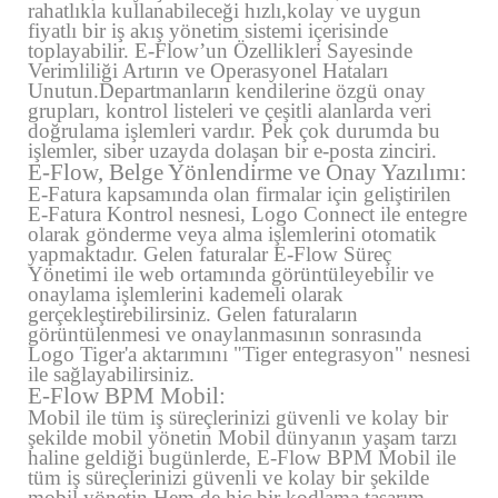
rahatlıkla kullanabileceği hızlı,kolay ve uygun
fiyatlı bir iş akış yönetim sistemi içerisinde
toplayabilir. E-Flow’un Özellikleri Sayesinde
Verimliliği Artırın ve Operasyonel Hataları
Unutun.Departmanların kendilerine özgü onay
grupları, kontrol listeleri ve çeşitli alanlarda veri
doğrulama işlemleri vardır. Pek çok durumda bu
işlemler, siber uzayda dolaşan bir e-posta zinciri.
E-Flow, Belge Yönlendirme ve Onay Yazılımı:
E-Fatura kapsamında olan firmalar için geliştirilen
E-Fatura Kontrol nesnesi, Logo Connect ile entegre
olarak gönderme veya alma işlemlerini otomatik
yapmaktadır. Gelen faturalar E-Flow Süreç
Yönetimi ile web ortamında görüntüleyebilir ve
onaylama işlemlerini kademeli olarak
gerçekleştirebilirsiniz. Gelen faturaların
görüntülenmesi ve onaylanmasının sonrasında
Logo Tiger'a aktarımını "Tiger entegrasyon" nesnesi
ile sağlayabilirsiniz.
E-Flow BPM Mobil:
Mobil ile tüm iş süreçlerinizi güvenli ve kolay bir
şekilde mobil yönetin Mobil dünyanın yaşam tarzı
haline geldiği bugünlerde, E-Flow BPM Mobil ile
tüm iş süreçlerinizi güvenli ve kolay bir şekilde
mobil yönetin.Hem de hiç bir kodlama,tasarım,