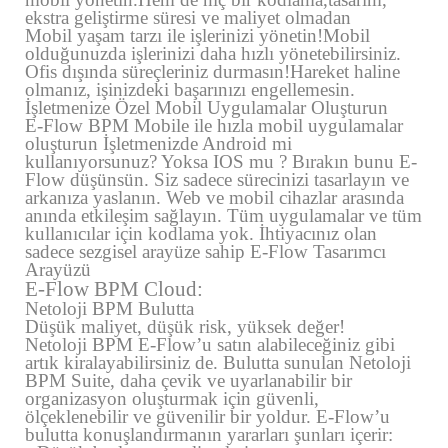
ekstra geliştirme süresi ve maliyet olmadan
Mobil yaşam tarzı ile işlerinizi yönetin!Mobil
olduğunuzda işlerinizi daha hızlı yönetebilirsiniz.
Ofis dışında süreçleriniz durmasın!Hareket haline
olmanız, işinizdeki başarınızı engellemesin.
İşletmenize Özel Mobil Uygulamalar Oluşturun
E-Flow BPM Mobile ile hızla mobil uygulamalar
oluşturun İşletmenizde Android mi
kullanıyorsunuz? Yoksa IOS mu ? Bırakın bunu E-
Flow düşünsün. Siz sadece sürecinizi tasarlayın ve
arkanıza yaslanın. Web ve mobil cihazlar arasında
anında etkileşim sağlayın. Tüm uygulamalar ve tüm
kullanıcılar için kodlama yok. İhtiyacınız olan
sadece sezgisel arayüze sahip E-Flow Tasarımcı
Arayüzü
E-Flow BPM Cloud:
Netoloji BPM Bulutta
Düşük maliyet, düşük risk, yüksek değer!
Netoloji BPM E-Flow’u satın alabileceğiniz gibi
artık kiralayabilirsiniz de. Bulutta sunulan Netoloji
BPM Suite, daha çevik ve uyarlanabilir bir
organizasyon oluşturmak için güvenli,
ölçeklenebilir ve güvenilir bir yoldur. E-Flow’u
bulutta konuşlandırmanın yararları şunları içerir: