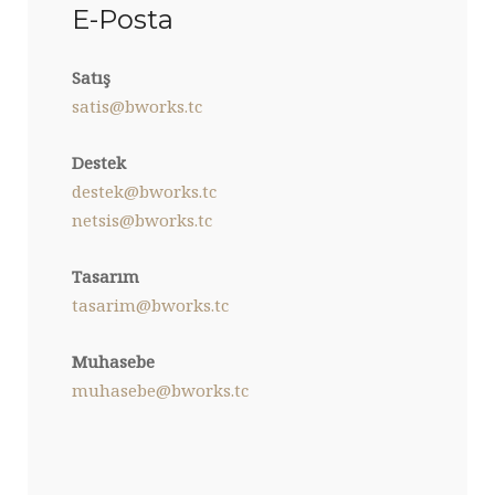
E-Posta
Satış
satis@bworks.tc
Destek
destek@bworks.tc
netsis@bworks.tc
Tasarım
tasarim@bworks.tc
Muhasebe
muhasebe@bworks.tc